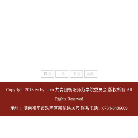
首页
上页
下页
尾页
Copyright 2013 tw.hynu.cn 共青团衡阳师范学院委员会 版权所有 All
Rights Reserved
地址：湖南衡阳市珠晖区衡花路16号 联系电话：0734-8486609