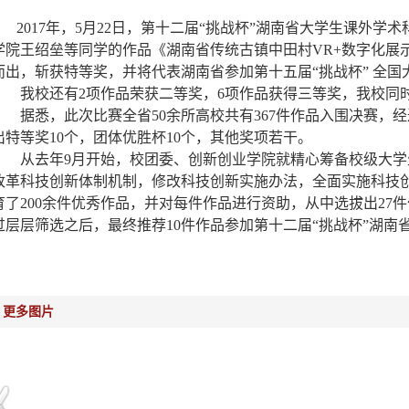
2017年，5月22日，第十二届“挑战杯”湖南省大学生
课外学术
学院王绍垒等同学的作品《湖南省传统古镇中田村VR+数字化展示
而出，斩获特等奖，并将代表湖南省参加第十五届“挑战杯” 全
我校还有2项作品荣获二等奖，6项作品获得三等奖，我校同时
据悉，此次比赛全省50余所高校共有367件作品入围决赛，
出特等奖10个，团体优胜杯10个，其他奖项若干。
从去年9月开始，校团委、创新创业学院就精心筹备校级大学
改革科技创新体制机制，修改科技创新实施办法，全面实施科技
育了200余件优秀作品，并对每件作品进行资助，从中选拔出27
过层层筛选之后，最终推荐10件作品参加第十二届“挑战杯”湖南
更多图片