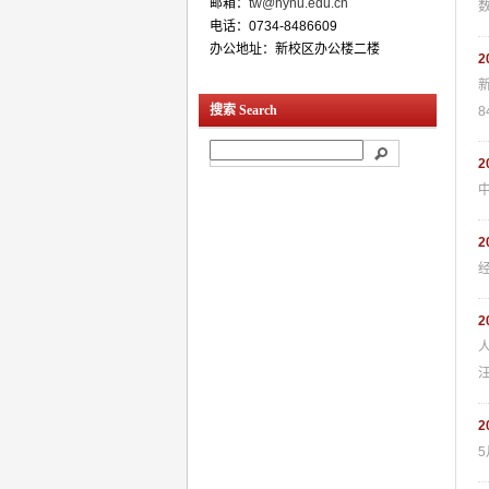
邮箱：
tw@hynu.edu.cn
数
电话：0734-8486609
办公地址：新校区办公楼二楼
2
新
搜索 Search
8
2
中
2
经
2
人
汪
2