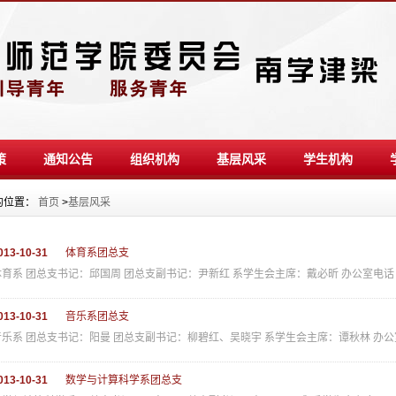
策
通知公告
组织机构
基层风采
学生机构
的位置：
首页
>
基层风采
013-10-31
体育系团总支
体育系 团总支书记：邱国周 团总支副书记：尹新红 系学生会主席：戴必昕 办公室电话：8
013-10-31
音乐系团总支
音乐系 团总支书记：阳曼 团总支副书记：柳碧红、吴晓宇 系学生会主席：谭秋林 办公室电
013-10-31
数学与计算科学系团总支