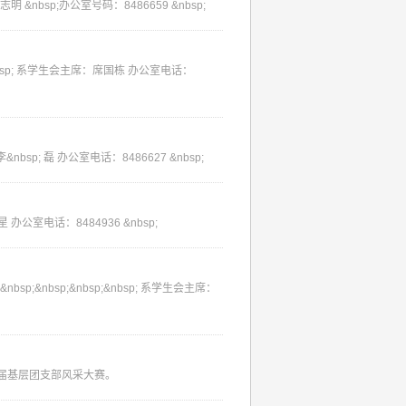
nbsp;办公室号码：8486659 &nbsp;
nbsp; 系学生会主席：席国栋 办公室电话：
bsp; 磊 办公室电话：8486627 &nbsp;
室电话：8484936 &nbsp;
sp;&nbsp;&nbsp;&nbsp; 系学生会主席：
首届基层团支部风采大赛。