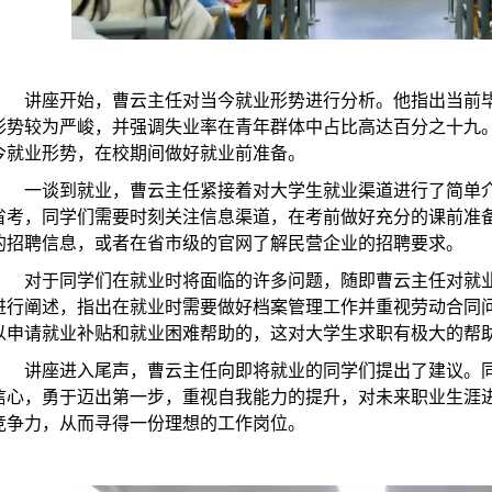
讲座开始，曹云主任对当今就业形势进行分析。他指出当前
形势较为严峻，并强调失业率在青年群体中占比高达百分之十九
今就业形势，在校期间做好就业前准备。
一谈到就业，曹云主任紧接着对大学生就业渠道进行了简单
省考，同学们需要时刻关注信息渠道，在考前做好充分的课前准
的招聘信息，或者在省市级的官网了解民营企业的招聘要求。
对于同学们在就业时将面临的许多问题，随即曹云主任对就
进行阐述，指出在就业时需要做好档案管理工作并重视劳动合同
以申请就业补贴和就业困难帮助的，这对大学生求职有极大的帮
讲座进入尾声，曹云主任向即将就业的同学们提出了建议。
信心，勇于迈出第一步，重视自我能力的提升，对未来职业生涯
竞争力，从而寻得一份理想的工作岗位。