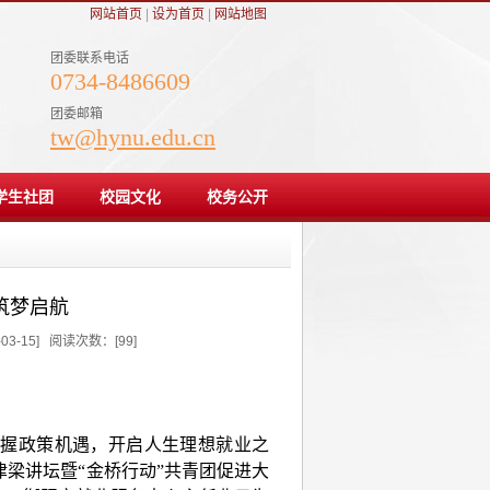
网站首页
|
设为首页
|
网站地图
团委联系电话
0734-8486609
团委邮箱
tw@hynu.edu.cn
学生社团
校园文化
校务公开
筑梦启航
-15] 阅读次数：[
99
]
把握政策机遇，开启人生理想就业之
津梁讲坛暨“金桥行动”共青团促进大