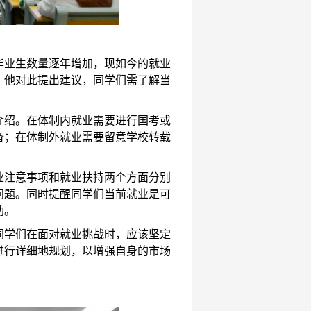
毕业生数量逐年增加，现如今的就业
。他对此提出建议，同学们需了解当
介绍。在体制内就业需要进行国考或
备；在体制外就业需要留意学校转载
业注意事项和就业扶持两个方面分别
问题。同时提醒同学们当前就业是可
助。
同学们在面对就业挑战时，应该坚定
进行详细地规划，以增强自身的市场