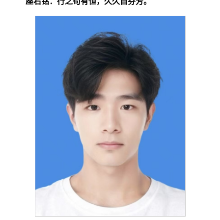
座右铭：行之苟有恒，久久自芬芳。