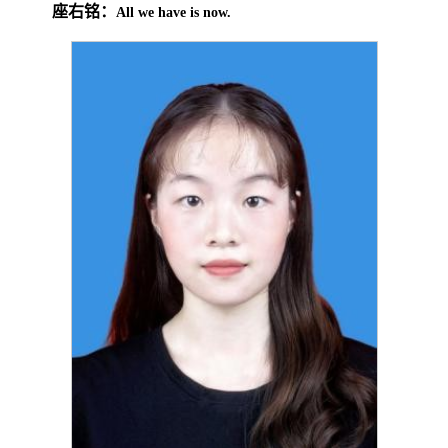
座右铭：
All we have is now.