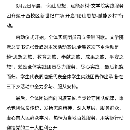
6
月
日早晨，
船山思想，赋能乡村
文学院实践服务
22
“
”
团齐聚于西校区新世纪广场 开启
船山思想
赋能乡村
行
“
-
”
动。
启动仪式开始，全体实践团员肃立奏唱国歌。文学院
党总支书记张云峰对本次活动寄语
希望这次下乡活动是一
:
趟
思想之旅、教育之旅、奉献之旅、成果之旅、平安之
“
旅
，勉励全体实践团员尽力服务、尽心实践，最后凯旋
”
而归。学生代表周唐媛代表全体学生实践团员作出承诺
在
:
三下乡活动中全力参与、服从安排。
最后，全体团员面向国旗宣誓
自觉遵守团队纪律，秉
:
承党团优良传统，发扬志愿精神，深入基层，服务群众，
虚心向人民群众学习，热情为当地百姓服务，用实际行动
迎接党的二十大胜利召开
!