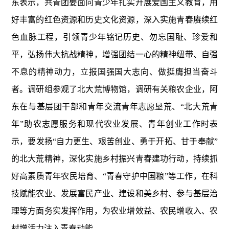
东表示，共青团要面向青少年扎实开展爱国主义教育，用
好丰富的红色资源和历史文化资源，深入实施青春赓续红
色血脉工程，引领青少年铭记历史、勿忘国耻、珍爱和
平，弘扬伟大抗战精神，增强团结一心的精神纽带、自强
不息的精神动力，立报国强国大志向、做挺膺担当奋斗
者。调研组参观了北大荒博物馆，调研有关粮农企业，阿
东在与基层团干部和青年交流青年志愿垦荒、“北大荒青
年”助农志愿服务和现代农业发展、青年创业工作时表
示，要发扬“自力更生、艰苦创业、勇于开拓、甘于奉献”
的北大荒精神，深化实施乡村振兴青春建功行动，持续抓
好高素质青年农民培育、“青春守护中国粮”等工作，在科
技赋能农业、发展富民产业、建设和美乡村、参与基层治
理等方面务实发挥作用，为农业增效益、农民增收入、农
村增活力注入青春动能。