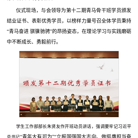
仪式现场，与会领导为第十二期青马骨干班学员颁发
结业证书、表彰优秀学员，以榜样力量号召全体学员秉持
“青马奋进 骐骥驰骋”的昂扬姿态，在理论学习与实践磨砺
中不断成长、勇毅前行。
学生工作部部长朱贤友作开班动员讲话，强调要牢记习近平
“青年大有可为”“立报国强国大志向、做挺膺担当奋
总书记