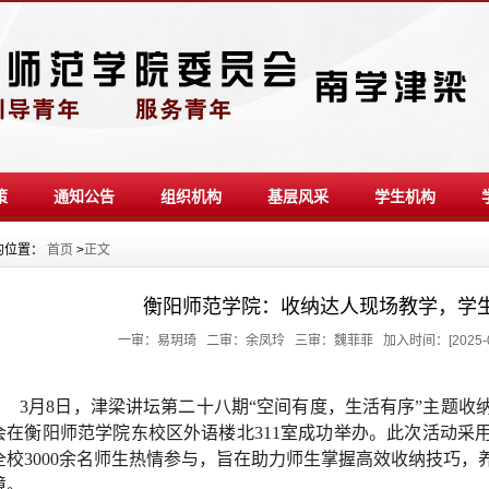
策
通知公告
组织机构
基层风采
学生机构
的位置：
首页
>
正文
衡阳师范学院：收纳达人现场教学，学生
一审：易玥琦 二审：余凤玲 三审：魏菲菲 加入时间：[2025-03
3月8日，津梁讲坛第二十八期“空间有度，生活有序”主题
会在衡阳师范学院东校区外语楼北311室成功举办。此次活动采
全校3000余名师生热情参与，旨在助力师生掌握高效收纳技巧
境。