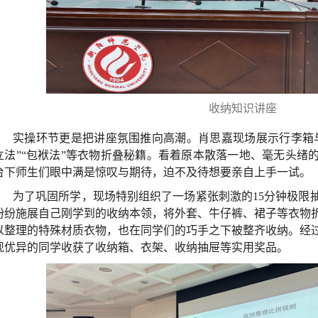
收纳知识讲座
实操环节更是把讲座氛围推向高潮。肖思嘉现场展示行李箱
立法”“包袱法”等衣物折叠秘籍。看着原本散落一地、毫无头绪
台下师生们眼中满是惊叹与期待，迫不及待想要亲自上手一试。
为了巩固所学，现场特别组织了一场紧张刺激的15分钟极限
纷纷施展自己刚学到的收纳本领，将外套、牛仔裤、裙子等衣物
以整理的特殊材质衣物，也在同学们的巧手之下被整齐收纳。经
现优异的同学收获了收纳箱、衣架、收纳抽屉等实用奖品。