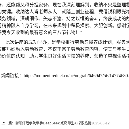
条，还能帮父母分担家务。现在我深刻理解到，收纳不只是整理
的关键。收纳达人肖老师从大二就踏上创业征程，凭借锐利眼光
服务领域，深耕细作、矢志不渝、持之以恒的奋斗，终获成功的
份精神融入自身学习，在未来规划中积极探索、大胆创新。感谢
是我今天收到的最有意义的三八节礼物！”
此次讲座的成功举办，是学校推行劳动习惯养成计划，服务
技能巧妙融入劳动教育，不仅丰富了劳动教育内容，使其与学生
动价值的认知，助力学生良好生活习惯的养成，营造了重视生活
闻链接：https://moment.rednet.cn/pc/nograb/646947/56/14774680.
上一篇：
衡阳师范学院牵手DeepSeek 点燃师生AI探索热情
2025-03-12